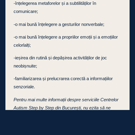
-înțelegerea metaforelor și a subtilităților în
comunicare;
-o mai bună înțelegere a gesturilor nonverbale;
-o mai bună înțelegere a propriilor emoții și a emoțiilor
celorlalți;
-ieșirea din rutină și depășirea activităților de joc
neobișnuite;
-familiarizarea și prelucrarea corectă a informațiilor
senzoriale.
Pentru mai multe informații despre serviciile Centrelor
Autism Step by Step din
București
, nu ezita să ne
contactezi.